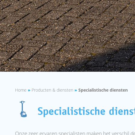
Home
»
Producten & diensten
»
Specialistische diensten
Specialistische diens
Onze zeer ervaren specialisten maken het verschil d