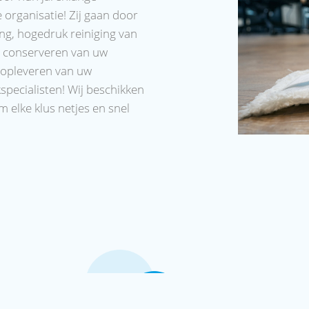
e organisatie! Zij gaan door
ng, hogedruk reiniging van
t conserveren van uw
n opleveren van uw
pecialisten! Wij beschikken
m elke klus netjes en snel