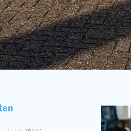
ten
oor hun jarenlange